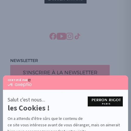
NEWSLETTER
S'INSCRIRE À LA NEWSLETTER
CERTIFIÉ PAR
certifié
par
PROMOTION
Axeptio
-
Salut c'est nous...
DOCUMENTS UTILES
En
les Cookies !
BOUTIQUE PARTICULIERS
savoir
plus
VOTRE GROSSISTE ESTHÉTIQUE
sur
On a attendu d'être sûrs que le contenu de
AIDE / FAQ
Axeptio
ce site vous intéresse avant de vous déranger, mais on aimerait
CONTACT