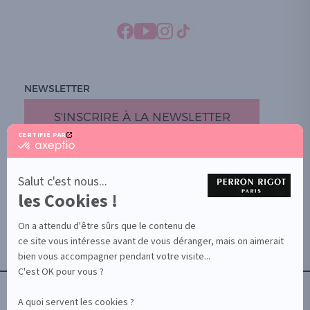
NEWSLETTER
S'INSCRIRE À LA NEWSLETTER
CERTIFIÉ PAR
certifié
par
PROMOTION
Axeptio
-
Salut c'est nous...
DOCUMENTS UTILES
En
les Cookies !
BOUTIQUE PARTICULIERS
savoir
plus
VOTRE GROSSISTE ESTHÉTIQUE
sur
On a attendu d'être sûrs que le contenu de
AIDE / FAQ
Axeptio
ce site vous intéresse avant de vous déranger, mais on aimerait
CONTACT
bien vous accompagner pendant votre visite...
CGU/CGV
C'est OK pour vous ?
A quoi servent les cookies ?