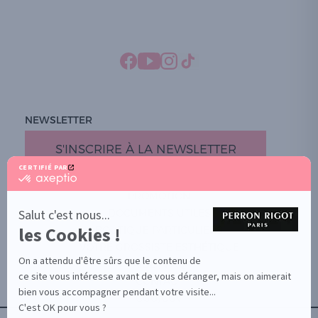
NEWSLETTER
S'INSCRIRE À LA NEWSLETTER
CERTIFIÉ PAR
certifié
par
PROMOTION
Axeptio
-
Salut c'est nous...
DOCUMENTS UTILES
En
les Cookies !
BOUTIQUE PARTICULIERS
savoir
plus
VOTRE GROSSISTE ESTHÉTIQUE
sur
On a attendu d'être sûrs que le contenu de
AIDE / FAQ
Axeptio
ce site vous intéresse avant de vous déranger, mais on aimerait
CONTACT
bien vous accompagner pendant votre visite...
CGU/CGV
C'est OK pour vous ?