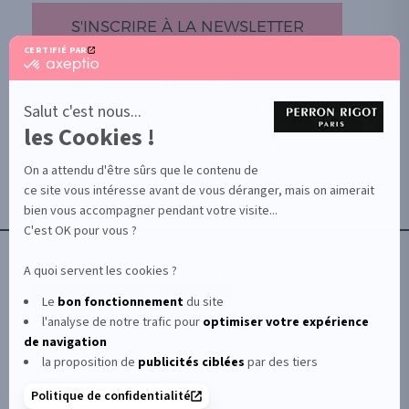
S'INSCRIRE À LA NEWSLETTER
CERTIFIÉ PAR
certifié
par
PROMOTION
Axeptio
-
Salut c'est nous...
DOCUMENTS UTILES
En
les Cookies !
BOUTIQUE PARTICULIERS
savoir
plus
VOTRE GROSSISTE ESTHÉTIQUE
sur
On a attendu d'être sûrs que le contenu de
AIDE / FAQ
Axeptio
ce site vous intéresse avant de vous déranger, mais on aimerait
CONTACT
bien vous accompagner pendant votre visite...
CGU/CGV
C'est OK pour vous ?
A quoi servent les cookies ?
Le
bon fonctionnement
du site
l'analyse de notre trafic pour
optimiser
votre expérience
© Le Club Perron Rigot 2026
de navigation
la proposition de
publicités ciblées
par des tiers
Perron Rigot fabrique et distribue des produits et
Politique de confidentialité
matériels esthétiques à destination des instituts et spas.