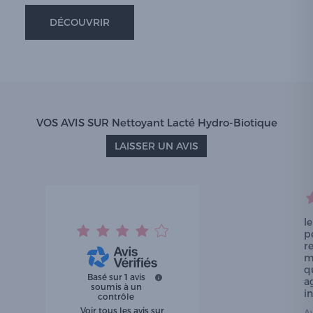
DÉCOUVRIR
VOS AVIS SUR Nettoyant Lacté Hydro-Biotique
LAISSER UN AVIS
l
p
re
m
q
Basé sur
1
avis
a
soumis à un
in
contrôle
Voir tous les avis sur
A