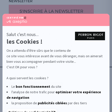
NEWSLETTER
Cires de haute technicité
pour un travail
rapide et précis
S'INSCRIRE À LA NEWSLETTER
Gamme complète
couvrant toutes les
méthodes d’épilation moderne
CERTIFIÉ PAR
certifié
Matériel professionnel
pour une chauffe
par
maîtrisée et homogène
PROMOTION
Axeptio
Soins experts
-
pour préparer, apaiser et
Salut c'est nous...
DOCUMENTS UTILES
En
sublimer la peau
les Cookies !
BOUTIQUE PARTICULIERS
savoir
plus
VOTRE GROSSISTE ESTHÉTIQUE
sur
On a attendu d'être sûrs que le contenu de
AIDE / FAQ
Axeptio
ce site vous intéresse avant de vous déranger, mais on aimerait
CONTACT
QUELLE EST LA MEILLEURE
bien vous accompagner pendant votre visite...
CGU/CGV
CIRE À ÉPILER ? (GUIDE
C'est OK pour vous ?
PROFESSIONNEL)
A quoi servent les cookies ?
Il n’existe pas une « meilleure cire »
universelle, car le choix dépend du type
Le
bon fonctionnement
du site
l'analyse de notre trafic pour
optimiser
votre expérience
de peau, de la zone à épiler et de la
© Le Club Perron Rigot 2026
de navigation
méthode utilisée. Voici les
la proposition de
publicités ciblées
par des tiers
recommandations des professionnels
Perron Rigot fabrique et distribue des produits et
pour obtenir le meilleur résultat selon les