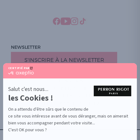
NEWSLETTER
S'INSCRIRE À LA NEWSLETTER
CERTIFIÉ PAR
certifié
par
PROMOTION
Axeptio
-
Salut c'est nous...
DOCUMENTS UTILES
En
les Cookies !
BOUTIQUE PARTICULIERS
savoir
plus
VOTRE GROSSISTE ESTHÉTIQUE
sur
On a attendu d'être sûrs que le contenu de
AIDE / FAQ
Axeptio
ce site vous intéresse avant de vous déranger, mais on aimerait
CONTACT
bien vous accompagner pendant votre visite...
CGU/CGV
C'est OK pour vous ?