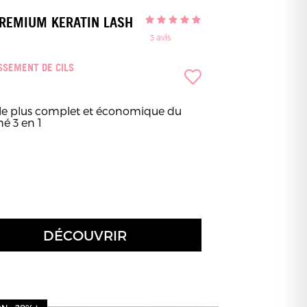
PREMIUM KERATIN LASH
3
avis
SSEMENT DE CILS
t le plus complet et économique du
é 3 en 1
DÉCOUVRIR