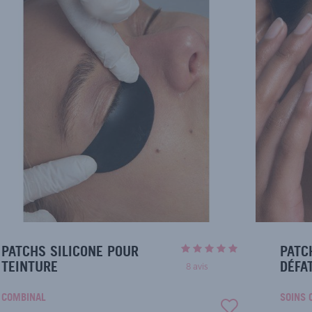
PATCHS SILICONE POUR
PATC
TEINTURE
DÉFA
8
avis
COMBINAL
SOINS 