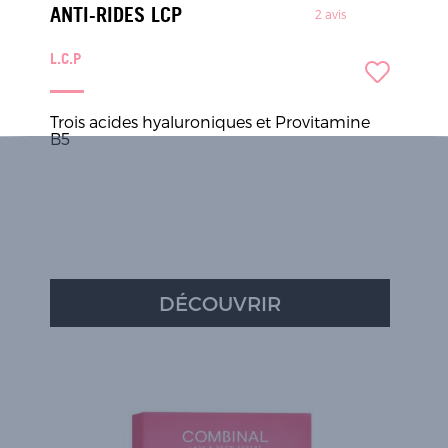
ANTI-RIDES LCP
2
avis
L.C.P
Trois acides hyaluroniques et Provitamine
B5
DÉCOUVRIR