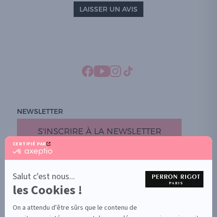
LAISSER UN AVIS
NEWSLETTER
S'INSCRIRE À LA NEWSLETTER
CERTIFIÉ PAR
certifié
par
PROMOTION
Axeptio
-
Salut c'est nous...
DOCUMENTS UTILES
En
les Cookies !
BOUTIQUE PARTICULIERS
savoir
plus
VOTRE GROSSISTE ESTHÉTIQUE
sur
On a attendu d'être sûrs que le contenu de
AIDE / FAQ
Axeptio