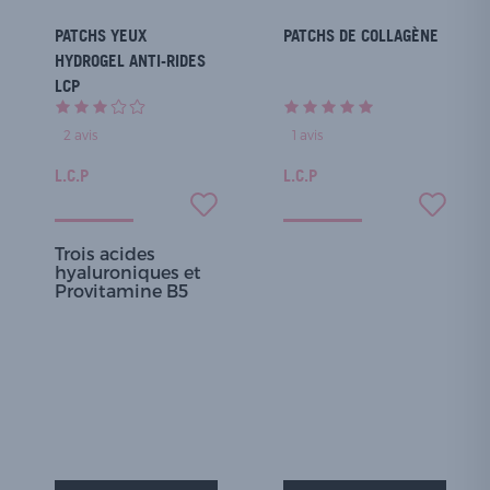
PATCHS YEUX
PATCHS DE COLLAGÈNE
HYDROGEL ANTI-RIDES
LCP
2
avis
1
avis
L.C.P
L.C.P
Trois acides
hyaluroniques et
Provitamine B5