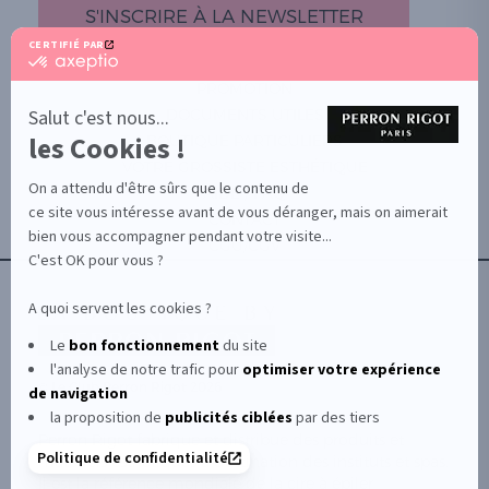
S'INSCRIRE À LA NEWSLETTER
CERTIFIÉ PAR
certifié
par
PROMOTION
Axeptio
-
Salut c'est nous...
DOCUMENTS UTILES
En
les Cookies !
BOUTIQUE PARTICULIERS
savoir
plus
VOTRE GROSSISTE ESTHÉTIQUE
sur
On a attendu d'être sûrs que le contenu de
AIDE / FAQ
Axeptio
ce site vous intéresse avant de vous déranger, mais on aimerait
CONTACT
bien vous accompagner pendant votre visite...
CGU/CGV
C'est OK pour vous ?
A quoi servent les cookies ?
Le
bon fonctionnement
du site
l'analyse de notre trafic pour
optimiser
votre expérience
© Le Club Perron Rigot 2026
de navigation
la proposition de
publicités ciblées
par des tiers
Perron Rigot fabrique et distribue des produits et
Politique de confidentialité
matériels esthétiques à destination des instituts et spas.
Il est la référence mondiale de la cire à épiler