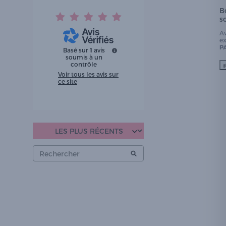
B
s
A
e
P
Basé sur
1
avis
soumis à un
contrôle
Voir tous les avis sur
ce site