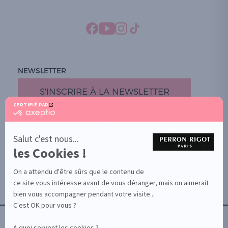
NEWSLETTER
S'INSCRIRE À LA NEWSLETTER
CERTIFIÉ PAR
certifié
par
PROMOTION
Axeptio
-
Salut c'est nous...
DOCUMENTS UTILES
En
les Cookies !
BOUTIQUE PARTICULIERS
savoir
plus
VOTRE GROSSISTE ESTHÉTIQUE
sur
On a attendu d'être sûrs que le contenu de
AIDE / FAQ
Axeptio
ce site vous intéresse avant de vous déranger, mais on aimerait
CONTACT
bien vous accompagner pendant votre visite...
CGU/CGV
C'est OK pour vous ?