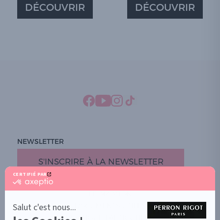
DÉCOUVRIR
DÉCOUVRIR
NEWSLETTER
S'INSCRIRE À LA NEWSLETTER
CERTIFIÉ PAR
certifié
par
PROMOTION
Axeptio
-
Salut c'est nous...
DOCUMENTS UTILES
En
BOUTIQUE PARTICULIERS
savoir