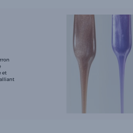
erron
e
 et
alliant