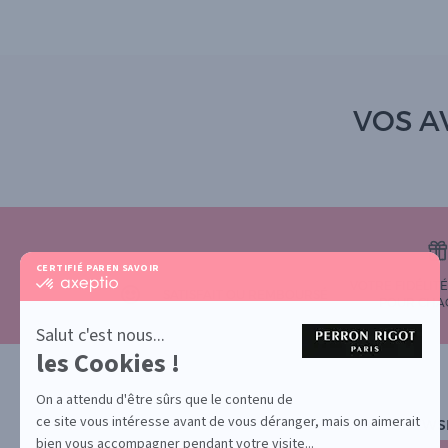
VOS AV
CERTIFIÉ PAR
EN SAVOIR PLUS SUR
certifié
VOTRE FIDÉLIT
SATISFAIT OU REMBOURSÉ
par
POUR CHA
Axeptio
-
Salut c'est nous...
En
les Cookies !
savoir
plus
sur
On a attendu d'être sûrs que le contenu de
Axeptio
ce site vous intéresse avant de vous déranger, mais on aimerait
NEWS
bien vous accompagner pendant votre visite...