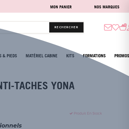
MON PANIER
NOS MARQUES
0
RECHERCHER
S & PIEDS
MATÉRIEL CABINE
KITS
FORMATIONS
PROMO
NTI-TACHES YONA
Produit En Stock
sionnels