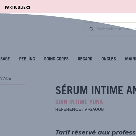
PARTICULIERS
ISAGE
PEELING
SOINS CORPS
REGARD
ONGLES
MAIN
S YONA
SÉRUM INTIME A
SOIN INTIME YONA
RÉFÉRENCE : VP24008
Tarif réservé aux profes