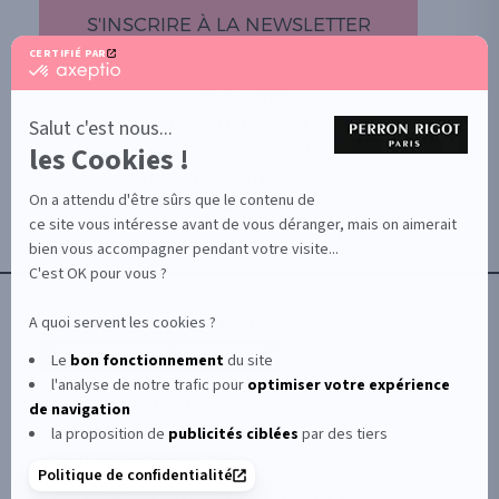
S'INSCRIRE À LA NEWSLETTER
CERTIFIÉ PAR
certifié
par
PROMOTION
Axeptio
-
Salut c'est nous...
DOCUMENTS UTILES
En
les Cookies !
BOUTIQUE PARTICULIERS
savoir
plus
VOTRE GROSSISTE ESTHÉTIQUE
sur
On a attendu d'être sûrs que le contenu de
AIDE / FAQ
Axeptio
ce site vous intéresse avant de vous déranger, mais on aimerait
CONTACT
bien vous accompagner pendant votre visite...
CGU/CGV
C'est OK pour vous ?
A quoi servent les cookies ?
Le
bon fonctionnement
du site
l'analyse de notre trafic pour
optimiser
votre expérience
© Le Club Perron Rigot 2026
de navigation
la proposition de
publicités ciblées
par des tiers
Perron Rigot fabrique et distribue des produits et
Politique de confidentialité
matériels esthétiques à destination des instituts et spas.