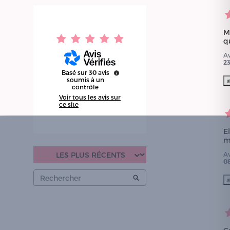
M
q
A
2
Basé sur
30
avis
soumis à un
contrôle
Voir tous les avis sur
ce site
El
ma
A
0