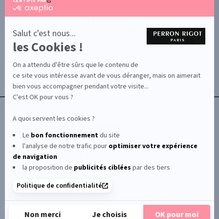
CERTIFIÉ PAR
certifié
par
PROMOTION
Axeptio
-
Salut c'est nous...
DOCUMENTS UTILES
En
les Cookies !
BOUTIQUE PARTICULIERS
savoir
plus
VOTRE GROSSISTE ESTHÉTIQUE
sur
On a attendu d'être sûrs que le contenu de
AIDE / FAQ
Axeptio
ce site vous intéresse avant de vous déranger, mais on aimerait
CONTACT
bien vous accompagner pendant votre visite...
CGU/CGV
C'est OK pour vous ?
A quoi servent les cookies ?
Le
bon fonctionnement
du site
l'analyse de notre trafic pour
optimiser
votre expérience
© Le Club Perron Rigot 2026
de navigation
la proposition de
publicités ciblées
par des tiers
Perron Rigot fabrique et distribue des produits et
Politique de confidentialité
matériels esthétiques à destination des instituts et spas.
Il est la référence mondiale de la cire à épiler
professionnelle.
Non merci
Je choisis
OK pour moi