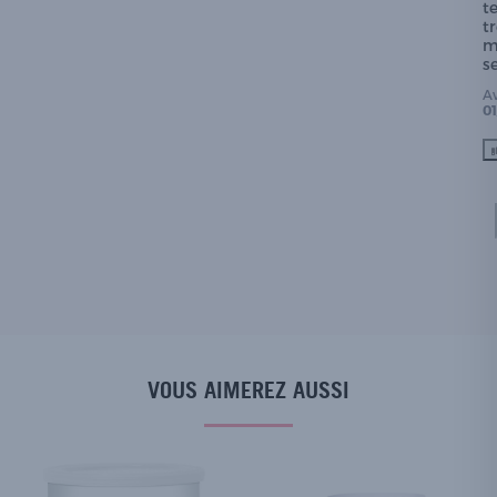
t
tr
m
s
A
0
VOUS AIMEREZ AUSSI