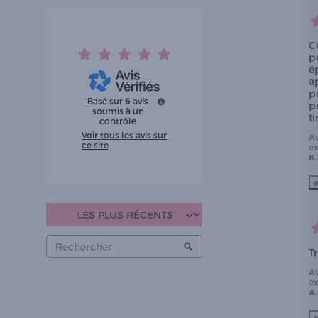
C
p
é
a
po
Basé sur
6
avis
p
soumis à un
f
contrôle
Voir tous les avis sur
A
ce site
e
K.
T
A
e
A.