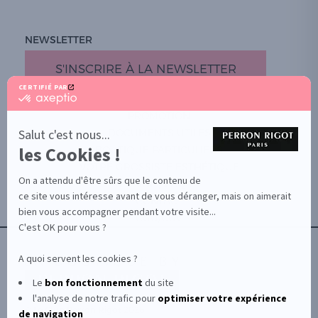
NEWSLETTER
S'INSCRIRE À LA NEWSLETTER
CERTIFIÉ PAR
certifié
par
PROMOTION
Axeptio
-
Salut c'est nous...
DOCUMENTS UTILES
En
les Cookies !
BOUTIQUE PARTICULIERS
savoir
plus
VOTRE GROSSISTE ESTHÉTIQUE
sur
On a attendu d'être sûrs que le contenu de
AIDE / FAQ
Axeptio
ce site vous intéresse avant de vous déranger, mais on aimerait
CONTACT
bien vous accompagner pendant votre visite...
CGU/CGV
C'est OK pour vous ?
A quoi servent les cookies ?
Le
bon fonctionnement
du site
l'analyse de notre trafic pour
optimiser
votre expérience
© Le Club Perron Rigot 2026
de navigation