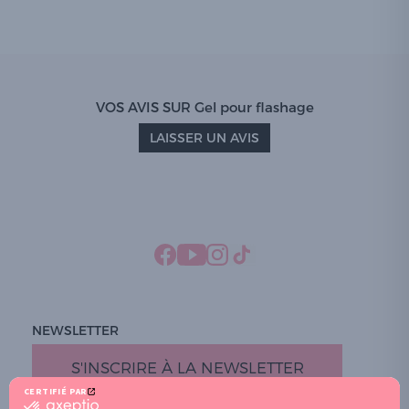
VOS AVIS SUR Gel pour flashage
LAISSER UN AVIS
NEWSLETTER
S'INSCRIRE À LA NEWSLETTER
CERTIFIÉ PAR
certifié