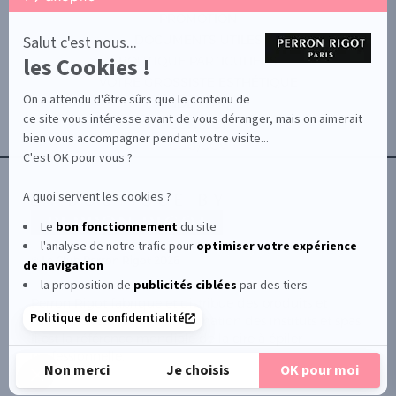
par
PROMOTION
Axeptio
-
Salut c'est nous...
DOCUMENTS UTILES
En
les Cookies !
BOUTIQUE PARTICULIERS
savoir
plus
VOTRE GROSSISTE ESTHÉTIQUE
sur
On a attendu d'être sûrs que le contenu de
AIDE / FAQ
Axeptio
ce site vous intéresse avant de vous déranger, mais on aimerait
CONTACT
bien vous accompagner pendant votre visite...
CGU/CGV
C'est OK pour vous ?
A quoi servent les cookies ?
Le
bon fonctionnement
du site
l'analyse de notre trafic pour
optimiser
votre expérience
© Le Club Perron Rigot 2026
de navigation
la proposition de
publicités ciblées
par des tiers
Perron Rigot fabrique et distribue des produits et
Politique de confidentialité
matériels esthétiques à destination des instituts et spas.
Il est la référence mondiale de la cire à épiler
professionnelle.
Non merci
Je choisis
OK pour moi