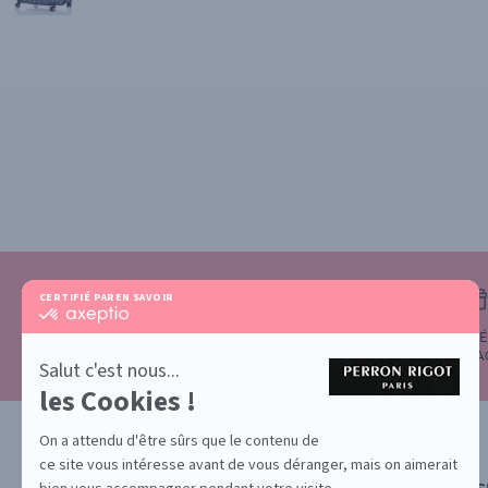
CERTIFIÉ PAR
EN SAVOIR PLUS SUR
certifié
par
VOTRE FIDÉLIT
Axeptio
SATISFAIT OU REMBOURSÉ
POUR CHA
-
Salut c'est nous...
En
les Cookies !
savoir
plus
sur
On a attendu d'être sûrs que le contenu de
Axeptio
ce site vous intéresse avant de vous déranger, mais on aimerait