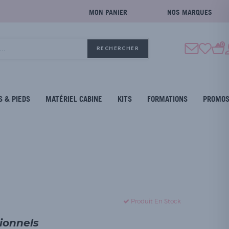
MON PANIER
NOS MARQUES
0
RECHERCHER
S & PIEDS
MATÉRIEL CABINE
KITS
FORMATIONS
PROMO
Produit En Stock
sionnels