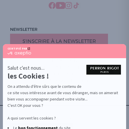
NEWSLETTER
S'INSCRIRE À LA NEWSLETTER
CERTIFIÉ PAR
certifié
par
PROMOTION
Axeptio
-
Salut c'est nous...
DOCUMENTS UTILES
En
les Cookies !
BOUTIQUE PARTICULIERS
savoir
plus
VOTRE GROSSISTE ESTHÉTIQUE
sur
On a attendu d'être sûrs que le contenu de
AIDE / FAQ
Axeptio
ce site vous intéresse avant de vous déranger, mais on aimerait
CONTACT
bien vous accompagner pendant votre visite...
CGU/CGV
C'est OK pour vous ?
A quoi servent les cookies ?
Le
bon fonctionnement
du site