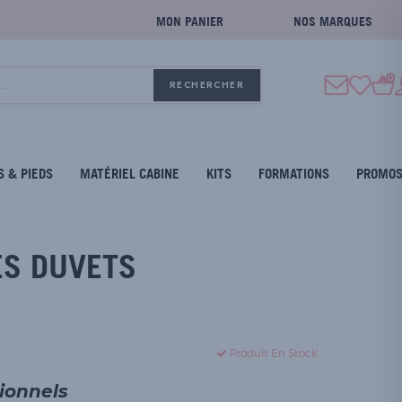
MON PANIER
NOS MARQUES
0
RECHERCHER
S & PIEDS
MATÉRIEL CABINE
KITS
FORMATIONS
PROMO
ES DUVETS
Produit En Stock
sionnels