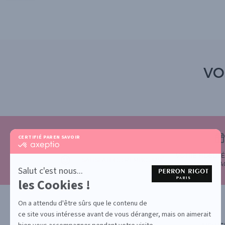
VO
CERTIFIÉ PAR
EN SAVOIR PLUS SUR
certifié
par
VOTRE FIDÉLIT
Axeptio
SATISFAIT OU REMBOURSÉ
POUR CHA
-
Salut c'est nous...
En
les Cookies !
savoir
plus
sur
On a attendu d'être sûrs que le contenu de
Axeptio
ce site vous intéresse avant de vous déranger, mais on aimerait