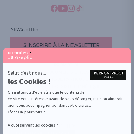
NEWSLETTER
S'INSCRIRE À LA NEWSLETTER
CERTIFIÉ PAR
certifié
par
PROMOTION
Axeptio
-
DOCUMENTS UTILES
Salut c'est nous...
En
les Cookies !
BOUTIQUE PARTICULIERS
savoir
plus
VOTRE GROSSISTE ESTHÉTIQUE
sur
On a attendu d'être sûrs que le contenu de
AIDE / FAQ
Axeptio
ce site vous intéresse avant de vous déranger, mais on aimerait
CONTACT
bien vous accompagner pendant votre visite...
CGU/CGV
C'est OK pour vous ?
A quoi servent les cookies ?