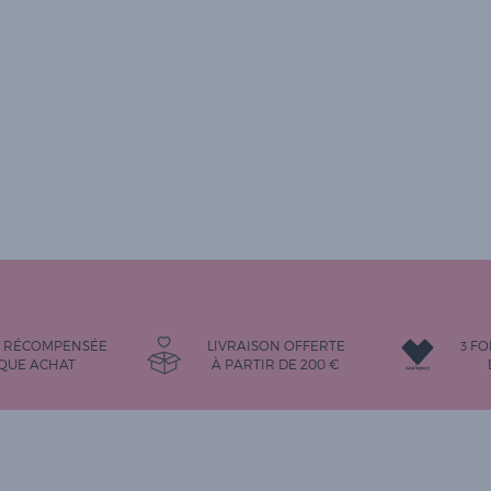
É RÉCOMPENSÉE
LIVRAISON OFFERTE
3 FO
QUE ACHAT
À PARTIR DE
200
€