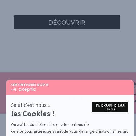
DÉCOUVRIR
CERTIFIÉ PAR
EN SAVOIR PLUS SUR
certifié
par
VOTRE FIDÉLIT
Axeptio
SATISFAIT OU REMBOURSÉ
POUR CHA
-
Salut c'est nous...
En
les Cookies !
savoir
plus
sur
On a attendu d'être sûrs que le contenu de
Axeptio
ce site vous intéresse avant de vous déranger, mais on aimerait