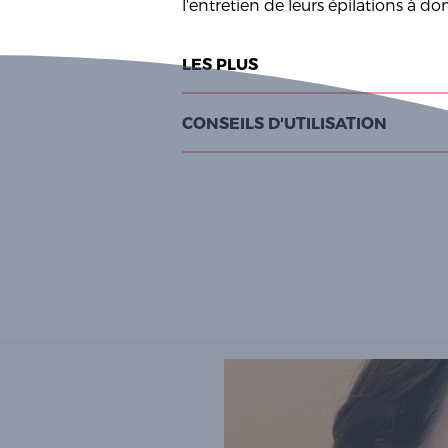
l'entretien de leurs épilations à dom
LES PLUS
CONSEILS D'UTILISATION