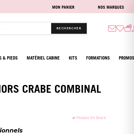
MON PANIER
NOS MARQUES
0
RECHERCHER
S & PIEDS
MATÉRIEL CABINE
KITS
FORMATIONS
PROMO
 MORS CRABE COMBINAL
Produit En Stock
sionnels