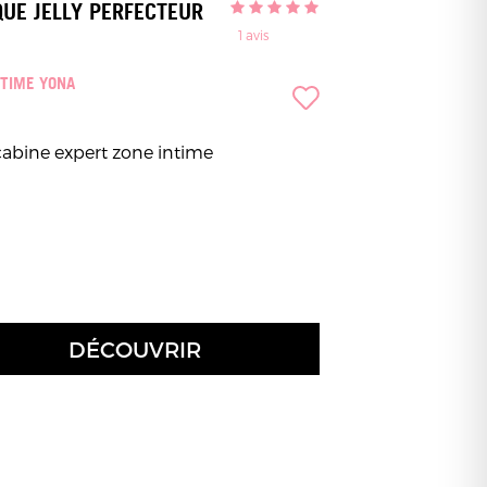
UE JELLY PERFECTEUR
1
avis
NTIME YONA
cabine expert zone intime
DÉCOUVRIR