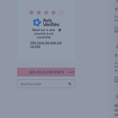
T
A
e
Basé sur
4
avis
soumis à un
contrôle
Voir tous les avis sur
ce site
T
A
e
A.
B
d
r