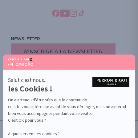
NEWSLETTER
S'INSCRIRE À LA NEWSLETTER
CERTIFIÉ PAR
certifié
par
PROMOTION
Axeptio
-
Salut c'est nous...
DOCUMENTS UTILES
En
les Cookies !
BOUTIQUE PARTICULIERS
savoir
plus
VOTRE GROSSISTE ESTHÉTIQUE
sur
On a attendu d'être sûrs que le contenu de
AIDE / FAQ
Axeptio
ce site vous intéresse avant de vous déranger, mais on aimerait
CONTACT
bien vous accompagner pendant votre visite...
CGU/CGV
C'est OK pour vous ?
A quoi servent les cookies ?