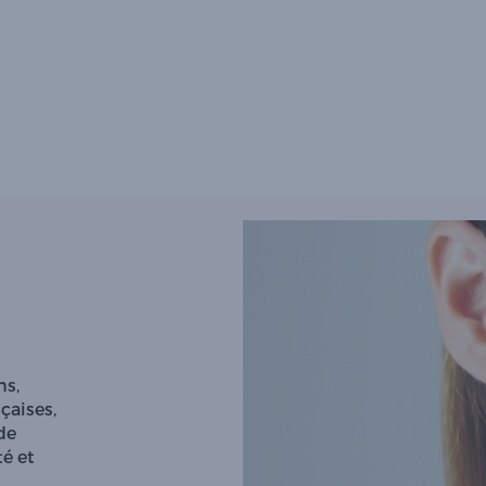
ns,
çaises,
de
té et