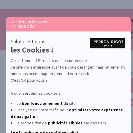
CERTIFIÉ PAR
EN SAVOIR PLUS SUR
certifié
par
VOTRE FIDÉLIT
Axeptio
SATISFAIT OU REMBOURSÉ
POUR CHA
-
Salut c'est nous...
En
les Cookies !
savoir
plus
sur
On a attendu d'être sûrs que le contenu de
Axeptio
ce site vous intéresse avant de vous déranger, mais on aimerait
bien vous accompagner pendant votre visite...
NEWS
C'est OK pour vous ?
A quoi servent les cookies ?
Le
bon fonctionnement
du site
l'analyse de notre trafic pour
optimiser
votre expérience
de navigation
la proposition de
publicités ciblées
par des tiers
Lire la politique de confidentialité