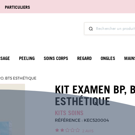
PARTICULIERS
ISAGE
PEELING
SOINS CORPS
REGARD
ONGLES
MAIN
RO, BTS ESTHÉTIQUE
KIT EXAMEN BP, 
ESTHÉTIQUE
KITS SOINS
RÉFÉRENCE : KEC520004
2
AVIS