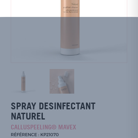
SPRAY DESINFECTANT
NATUREL
CALLUSPEELING® MAVEX
RÉFÉRENCE : KP21070