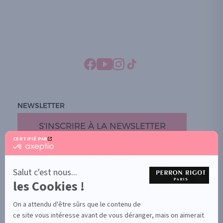
NEWSLETTER
S'INSCRIRE À LA NEWSLETTER
CERTIFIÉ PAR
certifié
par
PROMOTION
Axeptio
-
Salut c'est nous...
DOCUMENTS UTILES
En
les Cookies !
BOUTIQUE PARTICULIERS
savoir
plus
VOTRE GROSSISTE ESTHÉTIQUE
sur
On a attendu d'être sûrs que le contenu de
AIDE / FAQ
Axeptio
ce site vous intéresse avant de vous déranger, mais on aimerait
CONTACT