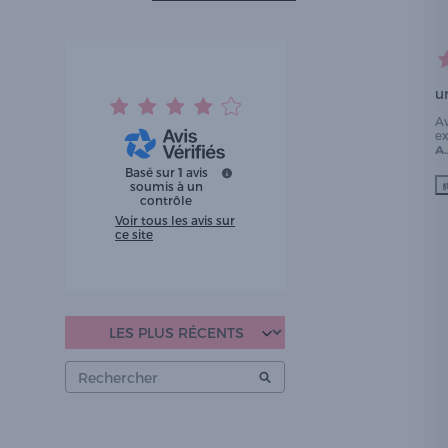
u
A
e
A.
Basé sur
1
avis
soumis à un
contrôle
Voir tous les avis sur
ce site