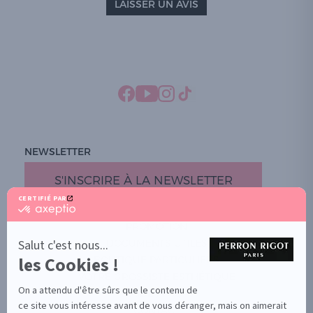
LAISSER UN AVIS
NEWSLETTER
S'INSCRIRE À LA NEWSLETTER
CERTIFIÉ PAR
certifié
par
PROMOTION
Axeptio
-
Salut c'est nous...
DOCUMENTS UTILES
En
les Cookies !
BOUTIQUE PARTICULIERS
savoir
plus
VOTRE GROSSISTE ESTHÉTIQUE
sur
On a attendu d'être sûrs que le contenu de
AIDE / FAQ
Axeptio
ce site vous intéresse avant de vous déranger, mais on aimerait
CONTACT