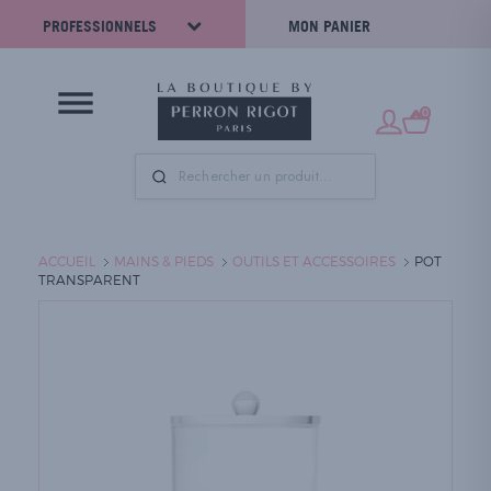
PROFESSIONNELS
MON PANIER
0
ACCUEIL
MAINS & PIEDS
OUTILS ET ACCESSOIRES
POT
TRANSPARENT