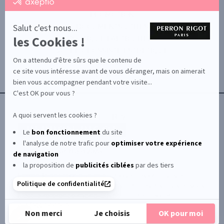
certifié
par
PROMOTION
Axeptio
-
Salut c'est nous...
DOCUMENTS UTILES
En
les Cookies !
BOUTIQUE PARTICULIERS
savoir
plus
VOTRE GROSSISTE ESTHÉTIQUE
sur
On a attendu d'être sûrs que le contenu de
AIDE / FAQ
Axeptio
ce site vous intéresse avant de vous déranger, mais on aimerait
CONTACT
bien vous accompagner pendant votre visite...
CGU/CGV
C'est OK pour vous ?
A quoi servent les cookies ?
Le
bon fonctionnement
du site
l'analyse de notre trafic pour
optimiser
votre expérience
© Le Club Perron Rigot 2026
de navigation
la proposition de
publicités ciblées
par des tiers
Perron Rigot fabrique et distribue des produits et
Politique de confidentialité
matériels esthétiques à destination des instituts et spas.
Il est la référence mondiale de la cire à épiler
professionnelle.
Non merci
Je choisis
OK pour moi