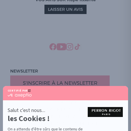
LAISSER UN AVIS
NEWSLETTER
S'INSCRIRE À LA NEWSLETTER
CERTIFIÉ PAR
certifié
par
PROMOTION
Axeptio
-
Salut c'est nous...
DOCUMENTS UTILES
En
les Cookies !
BOUTIQUE PARTICULIERS
savoir
plus
VOTRE GROSSISTE ESTHÉTIQUE
sur
On a attendu d'être sûrs que le contenu de
AIDE / FAQ