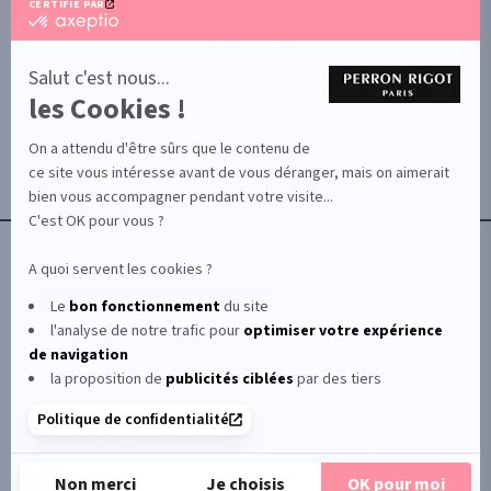
CERTIFIÉ PAR
certifié
par
PROMOTION
Axeptio
-
Salut c'est nous...
DOCUMENTS UTILES
En
les Cookies !
BOUTIQUE PARTICULIERS
savoir
plus
VOTRE GROSSISTE ESTHÉTIQUE
sur
On a attendu d'être sûrs que le contenu de
AIDE / FAQ
Axeptio
ce site vous intéresse avant de vous déranger, mais on aimerait
CONTACT
bien vous accompagner pendant votre visite...
CGU/CGV
C'est OK pour vous ?
A quoi servent les cookies ?
Le
bon fonctionnement
du site
l'analyse de notre trafic pour
optimiser
votre expérience
© Le Club Perron Rigot 2026
de navigation
la proposition de
publicités ciblées
par des tiers
Perron Rigot fabrique et distribue des produits et
Politique de confidentialité
matériels esthétiques à destination des instituts et spas.
Il est la référence mondiale de la cire à épiler
professionnelle.
Non merci
Je choisis
OK pour moi