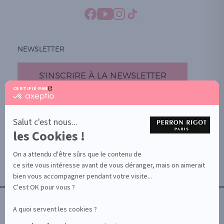
NEWSLETTER
S'INSCRIRE À LA NEWSLETTER
CERTIFIÉ PAR
certifié
par
PROMOTION
Axeptio
-
DOCUMENTS UTILES
Salut c'est nous...
En
les Cookies !
BOUTIQUE PARTICULIERS
savoir
plus
VOTRE GROSSISTE ESTHÉTIQUE
sur
On a attendu d'être sûrs que le contenu de
AIDE / FAQ
Axeptio
ce site vous intéresse avant de vous déranger, mais on aimerait
CONTACT
bien vous accompagner pendant votre visite...
CGU/CGV
C'est OK pour vous ?
A quoi servent les cookies ?