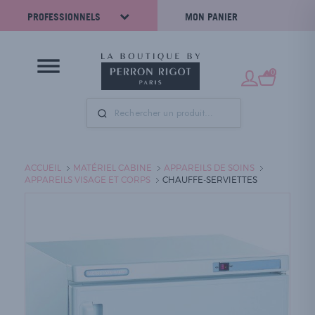
PROFESSIONNELS
MON PANIER
0
ACCUEIL
MATÉRIEL CABINE
APPAREILS DE SOINS
APPAREILS VISAGE ET CORPS
CHAUFFE-SERVIETTES