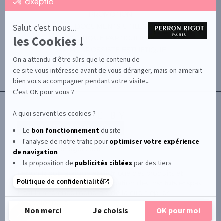
certifié
par
PROMOTION
Axeptio
-
Salut c'est nous...
DOCUMENTS UTILES
En
les Cookies !
BOUTIQUE PARTICULIERS
savoir
plus
VOTRE GROSSISTE ESTHÉTIQUE
sur
On a attendu d'être sûrs que le contenu de
AIDE / FAQ
Axeptio
ce site vous intéresse avant de vous déranger, mais on aimerait
CONTACT
bien vous accompagner pendant votre visite...
CGU/CGV
C'est OK pour vous ?
A quoi servent les cookies ?
Le
bon fonctionnement
du site
l'analyse de notre trafic pour
optimiser
votre expérience
© Le Club Perron Rigot 2026
de navigation
la proposition de
publicités ciblées
par des tiers
Perron Rigot fabrique et distribue des produits et
Politique de confidentialité
matériels esthétiques à destination des instituts et spas.
Il est la référence mondiale de la cire à épiler
professionnelle.
Non merci
Je choisis
OK pour moi