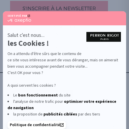
S'INSCRIRE À LA NEWSLETTER
CERTIFIÉ PAR
certifié
par
PROMOTION
Axeptio
-
Salut c'est nous...
DOCUMENTS UTILES
En
les Cookies !
BOUTIQUE PARTICULIERS
savoir
plus
VOTRE GROSSISTE ESTHÉTIQUE
sur
On a attendu d'être sûrs que le contenu de
AIDE / FAQ
Axeptio
ce site vous intéresse avant de vous déranger, mais on aimerait
CONTACT
bien vous accompagner pendant votre visite...
CGU/CGV
C'est OK pour vous ?
A quoi servent les cookies ?
Le
bon fonctionnement
du site
l'analyse de notre trafic pour
optimiser
votre expérience
© Le Club Perron Rigot 2026
de navigation
la proposition de
publicités ciblées
par des tiers
Perron Rigot fabrique et distribue des produits et
Politique de confidentialité
matériels esthétiques à destination des instituts et spas.