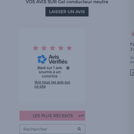
VOS AVIS SUR Gel conducteur neutre
LAISSER UN AVIS
Fa
J
A
e
Basé sur
1
avis
soumis à un
contrôle
Voir tous les avis sur
ce site