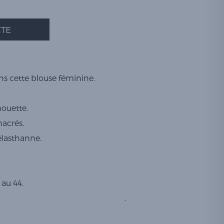
TE
ans cette blouse féminine.
houette.
acrés.
 élasthanne.
 au 44.
.