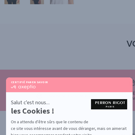
V
CERTIFIÉ PAR
EN SAVOIR PLUS SUR
certifié
par
VOTRE FIDÉLIT
Axeptio
SATISFAIT OU REMBOURSÉ
POUR CHA
-
Salut c'est nous...
En
les Cookies !
savoir
plus
sur
On a attendu d'être sûrs que le contenu de
Axeptio
ce site vous intéresse avant de vous déranger, mais on aimerait