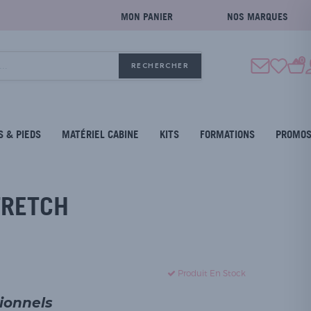
MON PANIER
NOS MARQUES
0
RECHERCHER
S & PIEDS
MATÉRIEL CABINE
KITS
FORMATIONS
PROMO
TRETCH
Produit En Stock
sionnels