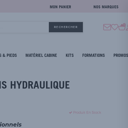
MON PANIER
NOS MARQUES
0
RECHERCHER
S & PIEDS
MATÉRIEL CABINE
KITS
FORMATIONS
PROMO
NS HYDRAULIQUE
Produit En Stock
sionnels