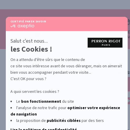
CERTIFIÉ PAR
EN SAVOIR PLUS SUR
certifié
par
VOTRE FIDÉLIT
Axeptio
SATISFAIT OU REMBOURSÉ
POUR CHA
-
Salut c'est nous...
En
les Cookies !
savoir
plus
sur
On a attendu d'être sûrs que le contenu de
Axeptio
ce site vous intéresse avant de vous déranger, mais on aimerait
bien vous accompagner pendant votre visite...
NEWS
C'est OK pour vous ?
A quoi servent les cookies ?
Le
bon fonctionnement
du site
l'analyse de notre trafic pour
optimiser
votre expérience
de navigation
la proposition de
publicités ciblées
par des tiers