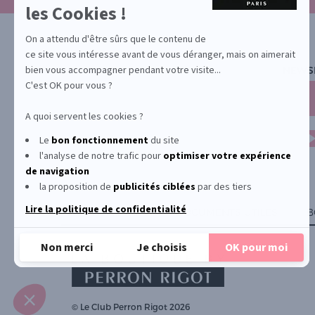
les Cookies !
savoir
plus
sur
On a attendu d'être sûrs que le contenu de
Axeptio
ce site vous intéresse avant de vous déranger, mais on aimerait
bien vous accompagner pendant votre visite...
NEWS
C'est OK pour vous ?
A quoi servent les cookies ?
Le
bon fonctionnement
du site
l'analyse de notre trafic pour
optimiser
votre expérience
de navigation
la proposition de
publicités ciblées
par des tiers
Lire la politique de confidentialité
PROMOTION
DOCUMENTS UTILES
B
Non merci
Je choisis
OK pour moi
Plateforme de Gestion du Consentement : Personnalisez vos Options
Axeptio consent
Notre plateforme vous permet d'adapter et de gérer vos paramètres de confident
© Le Club Perron Rigot 2026