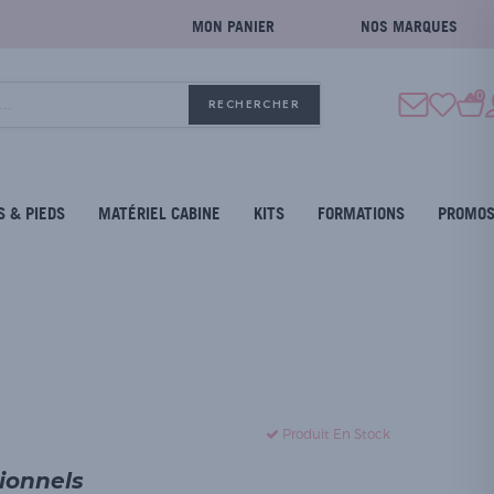
MON PANIER
NOS MARQUES
0
RECHERCHER
S & PIEDS
MATÉRIEL CABINE
KITS
FORMATIONS
PROMO
Produit En Stock
sionnels