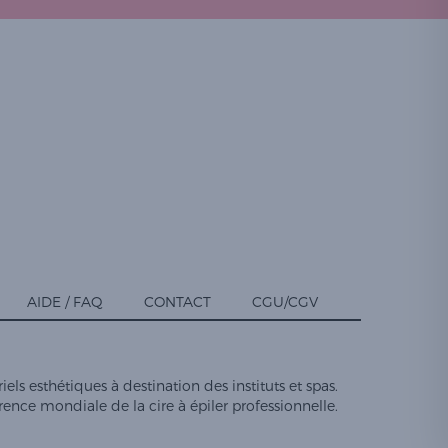
AIDE / FAQ
CONTACT
CGU/CGV
els esthétiques à destination des instituts et spas.
férence mondiale de la cire à épiler professionnelle.
préférences pour contrôler la manière dont vos informations sont manipulées.