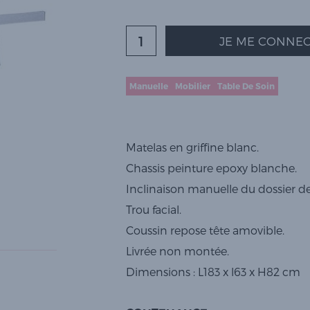
JE ME CONNEC
Manuelle
Mobilier
Table De Soin
Matelas en griffine blanc.
Chassis peinture epoxy blanche.
Inclinaison manuelle du dossier de
Trou facial.
Coussin repose tête amovible.
Livrée non montée.
Dimensions : L183 x l63 x H82 cm