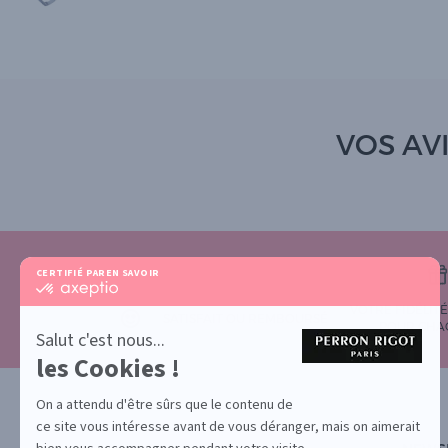
VOS AVI
CERTIFIÉ PAR
EN SAVOIR PLUS SUR
certifié
par
VOTRE FIDÉLIT
Axeptio
SATISFAIT OU REMBOURSÉ
POUR CHA
-
Salut c'est nous...
En
les Cookies !
savoir
plus
sur
On a attendu d'être sûrs que le contenu de
Axeptio
ce site vous intéresse avant de vous déranger, mais on aimerait