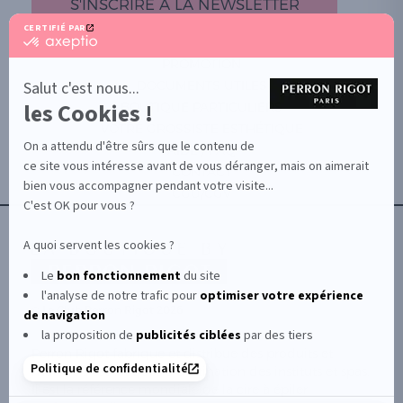
S'INSCRIRE À LA NEWSLETTER
CERTIFIÉ PAR
certifié
par
PROMOTION
Axeptio
-
Salut c'est nous...
DOCUMENTS UTILES
En
les Cookies !
BOUTIQUE PARTICULIERS
savoir
plus
VOTRE GROSSISTE ESTHÉTIQUE
sur
On a attendu d'être sûrs que le contenu de
AIDE / FAQ
Axeptio
ce site vous intéresse avant de vous déranger, mais on aimerait
CONTACT
bien vous accompagner pendant votre visite...
CGU/CGV
C'est OK pour vous ?
A quoi servent les cookies ?
Le
bon fonctionnement
du site
l'analyse de notre trafic pour
optimiser
votre expérience
© Le Club Perron Rigot 2026
de navigation
la proposition de
publicités ciblées
par des tiers
Perron Rigot fabrique et distribue des produits et
Politique de confidentialité
matériels esthétiques à destination des instituts et spas.
Il est la référence mondiale de la cire à épiler