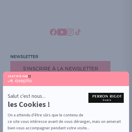
NEWSLETTER
S'INSCRIRE À LA NEWSLETTER
CERTIFIÉ PAR
certifié
par
PROMOTION
Axeptio
-
Salut c'est nous...
DOCUMENTS UTILES
En
les Cookies !
BOUTIQUE PARTICULIERS
savoir
plus
VOTRE GROSSISTE ESTHÉTIQUE
sur
On a attendu d'être sûrs que le contenu de
AIDE / FAQ
Axeptio
ce site vous intéresse avant de vous déranger, mais on aimerait
CONTACT
bien vous accompagner pendant votre visite...
CGU/CGV