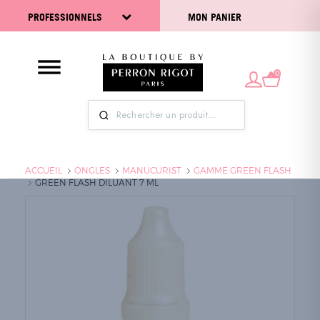
PROFESSIONNELS
MON PANIER
0
ACCUEIL
ONGLES
MANUCURIST
GAMME GREEN FLASH
GREEN FLASH DILUANT 7 ML