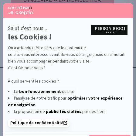
CERTIFIÉ PAR
certifié
par
PROMOTION
Axeptio
-
Salut c'est nous...
DOCUMENTS UTILES
En
les Cookies !
BOUTIQUE PARTICULIERS
savoir
plus
VOTRE GROSSISTE ESTHÉTIQUE
sur
On a attendu d'être sûrs que le contenu de
AIDE / FAQ
Axeptio
ce site vous intéresse avant de vous déranger, mais on aimerait
CONTACT
bien vous accompagner pendant votre visite...
CGU/CGV
C'est OK pour vous ?
A quoi servent les cookies ?
Le
bon fonctionnement
du site
l'analyse de notre trafic pour
optimiser
votre expérience
© Le Club Perron Rigot 2026
de navigation
la proposition de
publicités ciblées
par des tiers
Perron Rigot fabrique et distribue des produits et
Politique de confidentialité
matériels esthétiques à destination des instituts et spas.
Il est la référence mondiale de la cire à épiler
professionnelle.