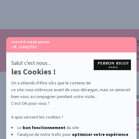
CERTIFIÉ PAR
EN SAVOIR PLUS SUR
certifié
par
VOTRE FIDÉLIT
Axeptio
SATISFAIT OU REMBOURSÉ
POUR CHA
-
Salut c'est nous...
En
les Cookies !
savoir
plus
sur
On a attendu d'être sûrs que le contenu de
Axeptio
ce site vous intéresse avant de vous déranger, mais on aimerait
bien vous accompagner pendant votre visite...
NEWS
C'est OK pour vous ?
A quoi servent les cookies ?
Le
bon fonctionnement
du site
l'analyse de notre trafic pour
optimiser
votre expérience