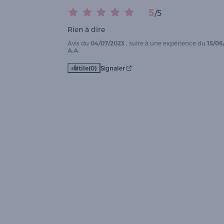
5
/
5
Rien à dire
Avis du
04/07/2023
, suite à une expérience du
15/06
A.A.
Utile
(0)
Signaler