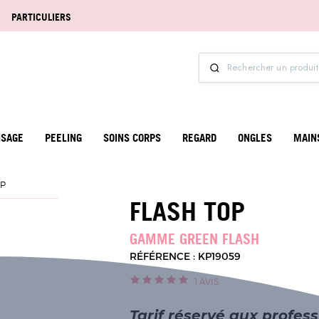
PARTICULIERS
ISAGE
PEELING
SOINS CORPS
REGARD
ONGLES
MAIN
OP
FLASH TOP
GAMME GREEN FLASH
RÉFÉRENCE : KP19059
1
AVIS
Tarif réservé aux profes