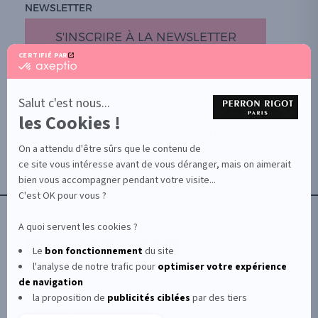
NEWSLETTER
S'INSCRIRE À LA NEWSLETTER
CERTIFIÉ PAR
certifié
par
PROMOTION
Axeptio
-
Salut c'est nous...
DOCUMENTS UTILES
En
les Cookies !
BOUTIQUE PARTICULIERS
savoir
plus
VOTRE GROSSISTE ESTHÉTIQUE
sur
On a attendu d'être sûrs que le contenu de
AIDE / FAQ
Axeptio
ce site vous intéresse avant de vous déranger, mais on aimerait
CONTACT
bien vous accompagner pendant votre visite...
CGU/CGV
C'est OK pour vous ?
A quoi servent les cookies ?
Le
bon fonctionnement
du site
l'analyse de notre trafic pour
optimiser
votre expérience
© Le Club Perron Rigot 2026
de navigation
la proposition de
publicités ciblées
par des tiers
Perron Rigot fabrique et distribue des produits et