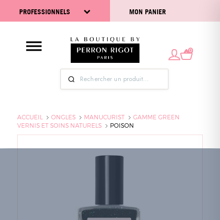
PROFESSIONNELS
MON PANIER
0
ACCUEIL
ONGLES
MANUCURIST
GAMME GREEN
VERNIS ET SOINS NATURELS
POISON