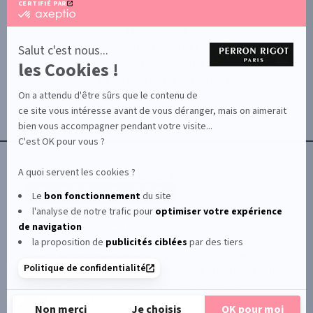
CERTIFIÉ PAR
certifié
par
PROMOTION
Axeptio
-
Salut c'est nous...
DOCUMENTS UTILES
En
les Cookies !
BOUTIQUE PARTICULIERS
savoir
plus
VOTRE GROSSISTE ESTHÉTIQUE
sur
On a attendu d'être sûrs que le contenu de
AIDE / FAQ
Axeptio
ce site vous intéresse avant de vous déranger, mais on aimerait
CONTACT
bien vous accompagner pendant votre visite...
CGU/CGV
C'est OK pour vous ?
A quoi servent les cookies ?
Le
bon fonctionnement
du site
l'analyse de notre trafic pour
optimiser
votre expérience
© Le Club Perron Rigot 2026
de navigation
la proposition de
publicités ciblées
par des tiers
Perron Rigot fabrique et distribue des produits et
Politique de confidentialité
matériels esthétiques à destination des instituts et spas.
Il est la référence mondiale de la cire à épiler
professionnelle.
Non merci
Je choisis
OK pour moi