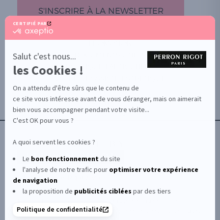
S'INSCRIRE À LA NEWSLETTER
CERTIFIÉ PAR
certifié
par
PROMOTION
Axeptio
-
Salut c'est nous...
DOCUMENTS UTILES
En
les Cookies !
BOUTIQUE PARTICULIERS
savoir
plus
VOTRE GROSSISTE ESTHÉTIQUE
sur
On a attendu d'être sûrs que le contenu de
AIDE / FAQ
Axeptio
ce site vous intéresse avant de vous déranger, mais on aimerait
CONTACT
bien vous accompagner pendant votre visite...
CGU/CGV
C'est OK pour vous ?
A quoi servent les cookies ?
Le
bon fonctionnement
du site
l'analyse de notre trafic pour
optimiser
votre expérience
© Le Club Perron Rigot 2026
de navigation
la proposition de
publicités ciblées
par des tiers
Perron Rigot fabrique et distribue des produits et
Politique de confidentialité
matériels esthétiques à destination des instituts et spas.