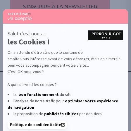
S'INSCRIRE À LA NEWSLETTER
CERTIFIÉ PAR
certifié
par
PROMOTION
Axeptio
-
Salut c'est nous...
DOCUMENTS UTILES
En
les Cookies !
BOUTIQUE PARTICULIERS
savoir
plus
VOTRE GROSSISTE ESTHÉTIQUE
sur
On a attendu d'être sûrs que le contenu de
AIDE / FAQ
Axeptio
ce site vous intéresse avant de vous déranger, mais on aimerait
CONTACT
bien vous accompagner pendant votre visite...
CGU/CGV
C'est OK pour vous ?
A quoi servent les cookies ?
Le
bon fonctionnement
du site
l'analyse de notre trafic pour
optimiser
votre expérience
© Le Club Perron Rigot 2026
de navigation
la proposition de
publicités ciblées
par des tiers
Perron Rigot fabrique et distribue des produits et
Politique de confidentialité
matériels esthétiques à destination des instituts et spas.