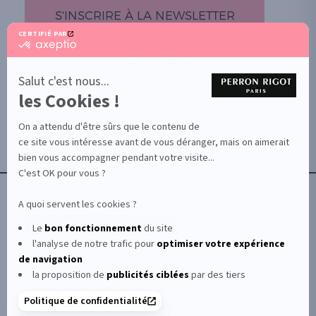
S'INSCRIRE À LA NEWSLETTER
CERTIFIÉ PAR
certifié
par
PROMOTION
Axeptio
-
Salut c'est nous...
DOCUMENTS UTILES
En
les Cookies !
BOUTIQUE PARTICULIERS
savoir
plus
VOTRE GROSSISTE ESTHÉTIQUE
sur
On a attendu d'être sûrs que le contenu de
AIDE / FAQ
Axeptio
ce site vous intéresse avant de vous déranger, mais on aimerait
CONTACT
bien vous accompagner pendant votre visite...
CGU/CGV
C'est OK pour vous ?
A quoi servent les cookies ?
Le
bon fonctionnement
du site
l'analyse de notre trafic pour
optimiser
votre expérience
© Le Club Perron Rigot 2026
de navigation
la proposition de
publicités ciblées
par des tiers
Perron Rigot fabrique et distribue des produits et
Politique de confidentialité
matériels esthétiques à destination des instituts et spas.