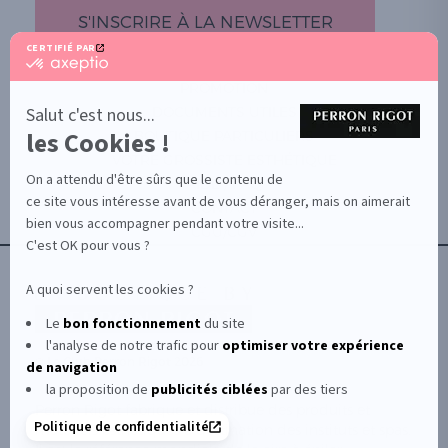
S'INSCRIRE À LA NEWSLETTER
CERTIFIÉ PAR
certifié
par
PROMOTION
Axeptio
-
Salut c'est nous...
DOCUMENTS UTILES
En
les Cookies !
BOUTIQUE PARTICULIERS
savoir
plus
VOTRE GROSSISTE ESTHÉTIQUE
sur
On a attendu d'être sûrs que le contenu de
AIDE / FAQ
Axeptio
ce site vous intéresse avant de vous déranger, mais on aimerait
CONTACT
bien vous accompagner pendant votre visite...
CGU/CGV
C'est OK pour vous ?
A quoi servent les cookies ?
Le
bon fonctionnement
du site
l'analyse de notre trafic pour
optimiser
votre expérience
© Le Club Perron Rigot 2026
de navigation
la proposition de
publicités ciblées
par des tiers
Perron Rigot fabrique et distribue des produits et
Politique de confidentialité
matériels esthétiques à destination des instituts et spas.