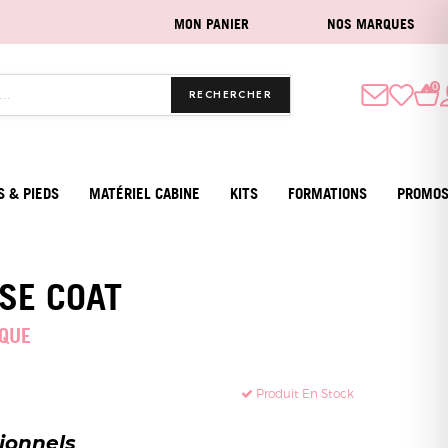
MON PANIER
NOS MARQUES
0
RECHERCHER
S & PIEDS
MATÉRIEL CABINE
KITS
FORMATIONS
PROMO
SE COAT
IQUE
Produit En Stock
sionnels