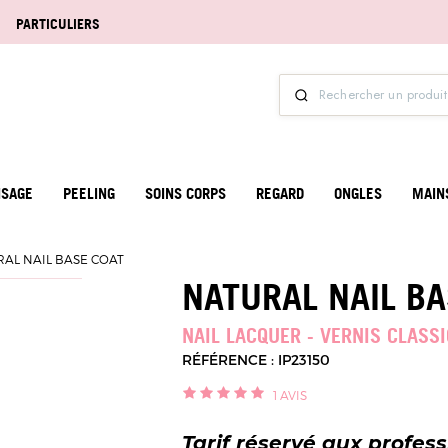
PARTICULIERS
ISAGE
PEELING
SOINS CORPS
REGARD
ONGLES
MAIN
AL NAIL BASE COAT
NATURAL NAIL BA
NAIL LACQUER - VERNIS CLASS
RÉFÉRENCE : IP23150
1
AVIS
Tarif réservé aux profes