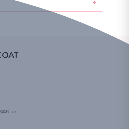
COAT
/2024
par