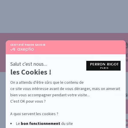
CERTIFIÉ PAR
EN SAVOIR PLUS SUR
certifié
par
VOTRE FIDÉLIT
Axeptio
SATISFAIT OU REMBOURSÉ
POUR CHA
-
Salut c'est nous...
En
les Cookies !
savoir
plus
sur
On a attendu d'être sûrs que le contenu de
Axeptio
ce site vous intéresse avant de vous déranger, mais on aimerait
bien vous accompagner pendant votre visite...
NEWS
C'est OK pour vous ?
A quoi servent les cookies ?
Le
bon fonctionnement
du site