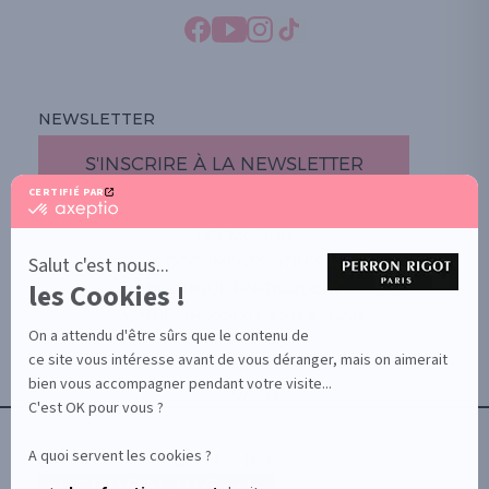
NEWSLETTER
S'INSCRIRE À LA NEWSLETTER
CERTIFIÉ PAR
certifié
par
PROMOTION
Axeptio
-
DOCUMENTS UTILES
Salut c'est nous...
En
les Cookies !
BOUTIQUE PARTICULIERS
savoir
plus
VOTRE GROSSISTE ESTHÉTIQUE
sur
On a attendu d'être sûrs que le contenu de
AIDE / FAQ
Axeptio
ce site vous intéresse avant de vous déranger, mais on aimerait
CONTACT
bien vous accompagner pendant votre visite...
CGU/CGV
C'est OK pour vous ?
A quoi servent les cookies ?